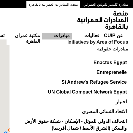
مبادرة كلستر للتوثيق العمراني
منصة المبادرات العمرانية بالقاهرة
ممرات وسط البلد بالقاهرة
عن CUIP
فعاليات
مبادرات
مكتبة عمران
تس
القاهرة
Initiatives by Area of Focus
مبادرات حقوقية
Enactus Egypt
Entreprenelle
St Andrew's Refugee Service
UN Global Compact Network Egypt
اختيار
الاتحاد النسائي المصري
التحالف الدولي للموئل - الإسكان - شبكة حقوق الأرض
والسكن (الشرق الأسط \ شمال أفريقيا)