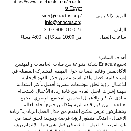
https://www.facebook.com/enactu
s.Egypt/
البريد الإلكتروني :
/
fsirry@enactus.org
info@enactus.org
الهاتف :
+2 0100 606 3107
ساعات العمل:
من 10:00 صباحًا إلى 4:00 مساءً
أهداف المبادرة
تجمع Enactus شبكة متنوعة من طلاب الجامعات والمهنيين
الأكاديميين وقادة الصناعة حول المهمة المشتركة المتمثلة في
إنشاء كلمة أفضل وأكثر استدامة من خلال القوة الإيجابية
للأعمال. رؤية لخلق مجتمعات مصرية أفضل وأكثر استدامة.
مهمة إشراك الجيل القادم من قادة ريادة الأعمال لاستخدام
مبادئ الابتكار والأعمال لتحسين المجتمع المصري. "يجمع
Enactus بين كبار قادة اليوم وغدًا من جميع أنحاء العالم
ويتشاركون غرض تمكين التقدم من خلال العمل الريادي." ريادة
الأعمال - امتلاك منظور لرؤية فرصة وموهبة لخلق قيمة من
تلك الفرصة ؛ العمل - الرغبة في فعل شيء ما والالتزام برؤيته