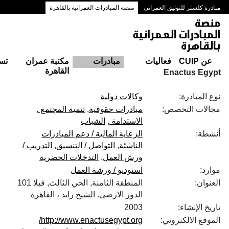
مبادرة كلستر للتوثيق العمراني
منصة المبادرات العمرانية بالقاهرة
ممرات وسط البلد بالقاهرة
عن CUIP
فعاليات
مبادرات
مكتبة عمران
تس
القاهرة
Enactus Egypt
نوع المبادرة:
وكالات دولية
مجالات التخصص:
مبادرات حقوقية
تنمية المجتمع
الاستدامة
الشباب
أنشطة:
الرعاية المالية / دعم المبادرات
الناشئة
التواصل / التنسيق
التدريب /
ورش العمل
التدخلات الحضرية
موارد:
استوديو / ورشة العمل
العنوان:
المنطقة الثامنة, الحي الثالث, فيلا 101
الدور الارضى. الشيخ زايد ، القاهرة
تاريخ الإنشاء:
2003
الموقع الالكتروني:
http://www.enactusegypt.org/