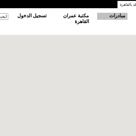
 بالقاهرة
مبادرات
مكتبة عمران
تسجيل الدخول
‏ابحث
استم
القاهرة
رق الأسط \ شمال أفريقيا)