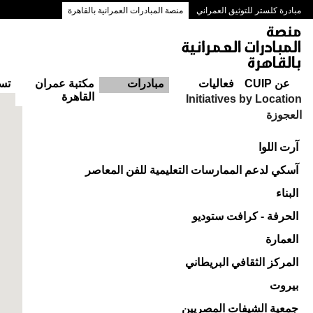
مبادرة كلستر للتوثيق العمراني
منصة المبادرات العمرانية بالقاهرة
ممرات وسط البلد بالقاهرة
عن CUIP
فعاليات
مبادرات
مكتبة عمران
تس
القاهرة
Initiatives by Location
العجوزة
آرت اللوا
آسكي لدعم الممارسات التعليمية للفن المعاصر
البناء
الحرفة - كرافت ستوديو
العمارة
المركز الثقافي البريطاني
بيروت
جمعية الشيفات المصريين