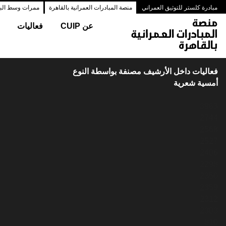
مبادرة كلستر للتوثيق العمراني
منصة المبادرات العمرانية بالقاهرة
ممرات وسط البلد
عن CUIP
فعاليات
فعاليات داخل الأرشيف مصنفة بواسطة النوع
أمسية شعرية
3963
2744
2568
2527
2406
2298
2350
2359
2312
2303
810