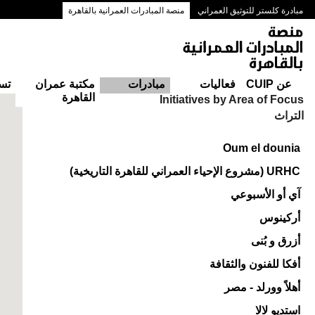
مبادرة كلستر للتوثيق العمراني
منصة المبادرات العمرانية بالقاهرة
ممرات وسط البلد بالقاهرة
عن CUIP
فعاليات
مبادرات
مكتبة عمران
تس
القاهرة
Initiatives by Area of Focus
التراث
Oum el dounia
URHC (مشروع الإحياء العمراني للقاهرة التاريخية)
آي أو الأسبوعي
أركينوس
أزرق و بُنى
أفكا للفنون والثقافة
أهلاً وورلد - مصر
استديو لالا