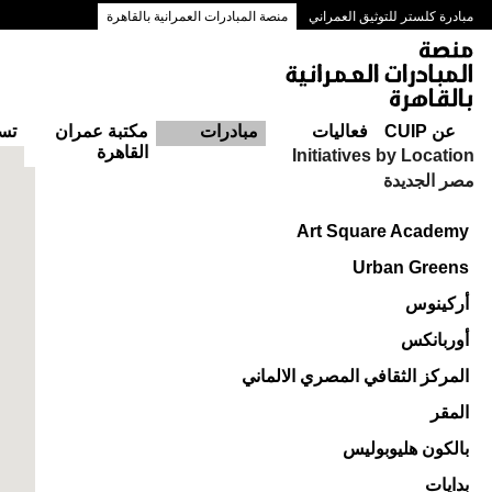
مبادرة كلستر للتوثيق العمراني
منصة المبادرات العمرانية بالقاهرة
ممرات وسط البلد بالقاهرة
عن CUIP
فعاليات
مبادرات
مكتبة عمران
تس
القاهرة
Initiatives by Location
مصر الجديدة
Art Square Academy
Urban Greens
أركينوس
أوربانكس
المركز الثقافي المصري الالماني
المقر
بالكون هليوبوليس
بدايات