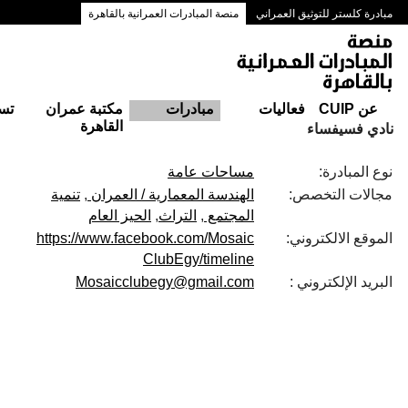
مبادرة كلستر للتوثيق العمراني
منصة المبادرات العمرانية بالقاهرة
ممرات وسط البلد بالقاهرة
عن CUIP
فعاليات
مبادرات
مكتبة عمران
تس
القاهرة
نادي فسيفساء
نوع المبادرة:
مساحات عامة
مجالات التخصص:
الهندسة المعمارية / العمران
تنمية
المجتمع
التراث
الحيز العام
الموقع الالكتروني:
https://www.facebook.com/Mosaic
ClubEgy/timeline
البريد الإلكتروني :
Mosaicclubegy@gmail.com