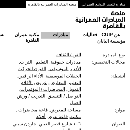
مبادرة كلستر للتوثيق العمراني
منصة المبادرات العمرانية بالقاهرة
ممرات وسط البلد بالقاهرة
عن CUIP
فعاليات
مبادرات
مكتبة عمران
تس
القاهرة
مؤسسة اليابان
نوع المبادرة:
الفن / الثقافة
مجالات التخصص:
مبادرات حقوقية
التعليم
التراث
الأدب
الموسيقى
الفنون الحركية
أنشطة:
الحفلات الموسيقية
الأداء الراقص
التعليم
المعارض
عروض الأفلام
التمويل
المحاضرات / المؤتمرات
التواصل / التنسيق
التدريب / ورش
العمل
موارد:
مساحة للمعرض
قاعة محاضرات
مكتبة
قاعة عرض أفلام
العنوان:
١٠٦ شارع قصر العيني, جاردن سيتي,