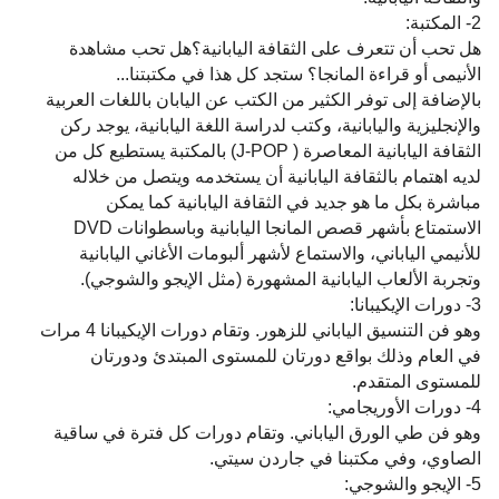
2- المكتبة:
هل تحب أن تتعرف على الثقافة اليابانية؟هل تحب مشاهدة
الأنيمى أو قراءة المانجا؟ ستجد كل هذا في مكتبتنا...
بالإضافة إلى توفر الكثير من الكتب عن اليابان باللغات العربية
والإنجليزية واليابانية، وكتب لدراسة اللغة اليابانية، يوجد ركن
الثقافة اليابانية المعاصرة ( J-POP) بالمكتبة يستطيع كل من
لديه اهتمام بالثقافة اليابانية أن يستخدمه ويتصل من خلاله
مباشرة بكل ما هو جديد في الثقافة اليابانية كما يمكن
الاستمتاع بأشهر قصص المانجا اليابانية وباسطوانات DVD
للأنيمي الياباني، والاستماع لأشهر ألبومات الأغاني اليابانية
وتجربة الألعاب اليابانية المشهورة (مثل الإيجو والشوجي).
3- دورات الإيكيبانا:
وهو فن التنسيق الياباني للزهور. وتقام دورات الإيكيبانا 4 مرات
في العام وذلك بواقع دورتان للمستوى المبتدئ ودورتان
للمستوى المتقدم.
4- دورات الأوريجامي:
وهو فن طي الورق الياباني. وتقام دورات كل فترة في ساقية
الصاوي، وفي مكتبنا في جاردن سيتي.
5- الإيجو والشوجي: