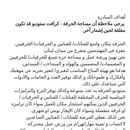
أهداف المبادرة
يرجى ملاحظة أن مساحة الحرفة - كرافت ستوديو قد تكون
مغلقة لحين إشعار آخر.
الحرفه مكان واسع للفنانات/ للفنانين و الحرفيات/ الحرفيين,
مقره في المهندسين متفرع من ميدان لبنان.
نحن نهيئ ورشة عمل و مساحة حرة تتسع للحرفيات/ للحرفيين
و المصممات/ المصممين والهواه و المبتداءت / المبتدئين.
هدفنا هو تهيئة المناخ المناسب لتعبري/ لتعبر بحريه عن موهبتك
وأفكارك و طموحاتك و كذلك توفير العدد و الخامات والأدوات
التي تساعدك علي ذلك.
ستوديو الحرفه به عدد متنوعة وكذلك يوفر التزج والترابيزات
المناسبة للحرف المختلفة للفنانات / للفنانين و الحرفيات /
الحرفيين الذين يمكنهم استئجار مكان للعمل سواء كان ترابيزه
او غرفه منفصلة وسواء كان الإيجار يومي او شهري.
نحن كذلك نعطي الفرصة للفنانات / للفنانين الصاعدين
لاكتساب و تنمية مهاراتهن/م من ورش عمل مشتركة.