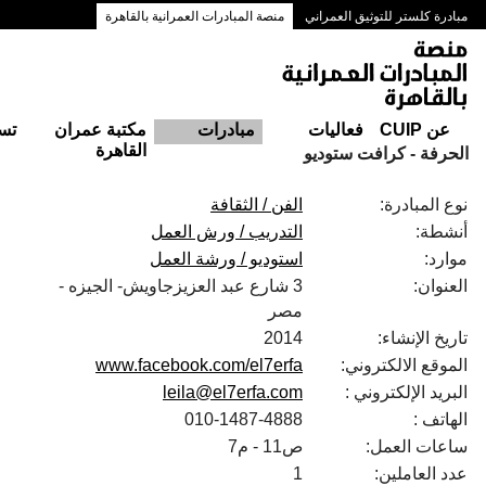
مبادرة كلستر للتوثيق العمراني
منصة المبادرات العمرانية بالقاهرة
ممرات وسط البلد بالقاهرة
عن CUIP
فعاليات
مبادرات
مكتبة عمران
تس
القاهرة
الحرفة - كرافت ستوديو
نوع المبادرة:
الفن / الثقافة
أنشطة:
التدريب / ورش العمل
موارد:
استوديو / ورشة العمل
العنوان:
3 شارع عبد العزيزجاويش- الجيزه -
مصر
تاريخ الإنشاء:
2014
الموقع الالكتروني:
www.facebook.com/el7erfa
البريد الإلكتروني :
leila@el7erfa.com
الهاتف :
010-1487-4888
ساعات العمل:
ص11 - م7
عدد العاملين:
1