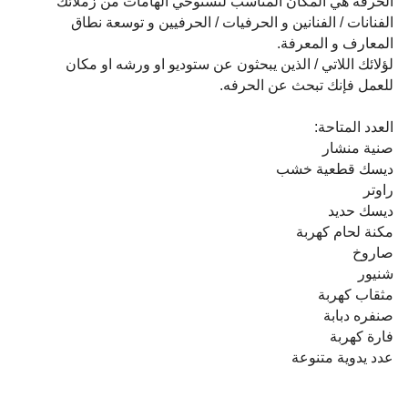
الحرفه هي المكان المناسب لتستوحي الهامات من زملائك
الفنانات / الفنانين و الحرفيات / الحرفيين و توسعة نطاق
المعارف و المعرفة.
لؤلائك اللاتي / الذين يبحثون عن ستوديو او ورشه او مكان
للعمل فإنك تبحث عن الحرفه.
العدد المتاحة:
صنية منشار
ديسك قطعية خشب
راوتر
ديسك حديد
مكنة لحام كهربة
صاروخ
شنيور
مثقاب كهربة
صنفره دبابة
فارة كهربة
عدد يدوية متنوعة