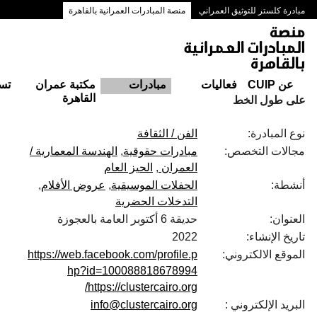
مبادرة كلستر للتوثيق العمراني
منصة المبادرات العمرانية بالقاهرة
ممرات وسط البلد بالقاهرة
عن CUIP
فعاليات
مبادرات
مكتبة عمران
تس
القاهرة
على طول الخط
نوع المبادرة:
الفن / الثقافة
مجالات التخصص:
مبادرات حقوقية
الهندسة المعمارية /
العمران
الحيز العام
أنشطة:
الحفلات الموسيقية
عروض الأفلام
التدخلات الحضرية
العنوان:
حديقة 6 أكتوبر العامة بالعجوزة
تاريخ الإنشاء:
2022
الموقع الالكتروني:
https://web.facebook.com/profile.p
hp?id=100088818678994
https://clustercairo.org/
البريد الإلكتروني :
info@clustercairo.org