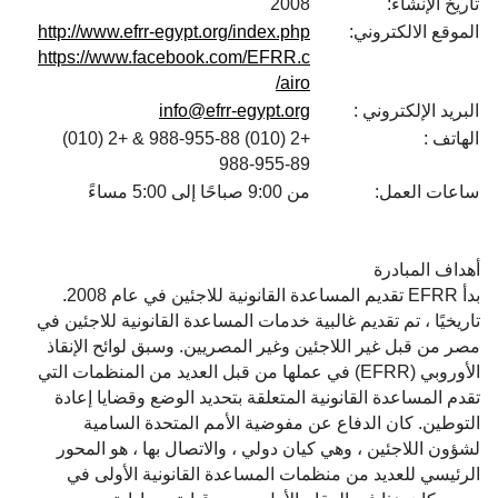
تاريخ الإنشاء:
2008
الموقع الالكتروني:
http://www.efrr-egypt.org/index.php
https://www.facebook.com/EFRR.c
airo/
البريد الإلكتروني :
info@efrr-egypt.org
الهاتف :
+2 (010) 988-955-88 & +2 (010)
988-955-89
ساعات العمل:
من 9:00 صباحًا إلى 5:00 مساءً
أهداف المبادرة
بدأ EFRR تقديم المساعدة القانونية للاجئين في عام 2008.
تاريخيًا ، تم تقديم غالبية خدمات المساعدة القانونية للاجئين في
مصر من قبل غير اللاجئين وغير المصريين. وسبق لوائح الإنقاذ
الأوروبي (EFRR) في عملها من قبل العديد من المنظمات التي
تقدم المساعدة القانونية المتعلقة بتحديد الوضع وقضايا إعادة
التوطين. كان الدفاع عن مفوضية الأمم المتحدة السامية
لشؤون اللاجئين ، وهي كيان دولي ، والاتصال بها ، هو المحور
الرئيسي للعديد من منظمات المساعدة القانونية الأولى في