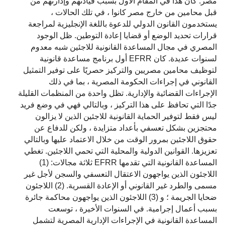
مصر. كان هذا في المقام الأول بسبب قيادتهم وإدارتهم من
قبل محامين من خارج مصر كانوا ، في تلك الحالات ،
يستخدمون القانون الدولي للدعوة باللغة الإنجليزية لمراجعة
قرارات تحديد الوضع أو قضايا إعادة التوطين. ظل الوجود
المصري في مجال المساعدة القانونية للاجئين شبه معدوم
لسنوات عديدة. كان EFRR أول برنامج مساعدة قانونية
لتوظيف محامين مصريين والتركيز حصريًا على توفير التمثيل
القانوني في إجراءات الحكومة المصرية ، بما في ذلك
الإجراءات القضائية والإدارية. تظل واحدة من المنظمات القليلة
جدًا التي تحافظ على هذا التركيز ، وبالتالي فهي في وضع فريد
ليس فقط لتوفير الحماية القانونية للاجئين الذين لا يزالون
محتجزين بشكل تعسفي بأعداد متزايدة ، ولكن للدفاع عن
حقوق اللاجئين بمرور الوقت من خلال الاعتماد عليها وبالتالي
تعزيزها. القوانين الدولية والمحلية التي تحمي اللاجئين. تغطي
المساعدة القانونية التي تقدمها EFRR ثلاثة مجالات: (1)
اللاجئون الذين يواجهون الاعتقال التعسفي والسجن لأجل غير
مسمى والطرد غير القانوني أو الإعادة القسرية. (2) اللاجئون
ضحايا الجريمة ؛ و (3) اللاجئون الذين يواجهون محاكمة جائرة
بسبب أعمال إجرامية. في السنوات الأخيرة ، توسعت
المساعدة القانونية في الإجراءات الإدارية المصرية لتشمل