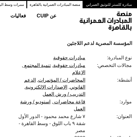
مبادرة كلستر للتوثيق العمراني
منصة المبادرات العمرانية بالقاهرة
ممرات وسط البلد
عن CUIP
فعاليات
المؤسسة المصرية لدعم اللاجئين
نوع المبادرة:
مبادرات حقوقية
مجالات التخصص:
مبادرات حقوقية
تنمية المجتمع
الإعلام
أنشطة:
المحاضرات / المؤتمرات
الدعم
القانوني
الإصدارات الإلكترونية
التدريب / ورش العمل
موارد:
قاعة محاضرات
استوديو / ورشة
العمل
العنوان:
٧ شارع محمد محمود - الدور الأول
شقة ٩ باب اللوق - وسط القاهرة -
مصر