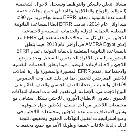
مسائل تتعلق بالسكن والتوظيف وتسجيل الأحوال الشخصية
(المواليد والزواج والطلاق والوفاة). في جميع مجالات خدمة
المساعدة القانونية ، تحقق EFRR نسبة نجاح تزيد عن 90٪.
منذ أوائل عام 2014 ، قدمت EFRR أيضًا المساعدة القانونية
المتعلقة بالحماية الدولية والخدمات النفسية والاجتماعية
للاجئين. تم نقل كل من مجالات الخدمة هذه إلى EFRR مع
إغلاق AMERA Egypt في أواخر عام 2013. فيما يتعلق
بالمساعدة القانونية المتعلقة بالحماية الدولية ، تقدم EFRR
المشورة والتمثيل للأفراد الخاضعين للتسجيل وتحديد وضع
اللاجئ والإحالة لإعادة التوطين. فيما يتعلق بالخدمات النفسية
والاجتماعية ، تقدم EFRR المشورة والمشورة وإدارة الحالات
للاجئين المعرضين للخطر ، بما في ذلك على وجه الخصوص
الأطفال والشباب وضحايا العنف الجنسي والعنف القائم على
النوع الاجتماعي. بالإضافة إلى تقديم الخدمات لضحايا انتهاكات
الحقوق ، يتعاون الانطباق الأوروبي للاجئين بشكل استباقي مع
مجتمعات اللاجئين من أجل تثقيف اللاجئين حول حقوقهم
وسبل الانتصاف ومساعدة اللاجئين ومجتمعات اللاجئين في
وضع استراتيجيات لتقليل انتهاكات الحقوق وتخفيفها. نتيجة
لذلك ، لدينا علاقات عميقة وطويلة الأمد مع جميع مجتمعات