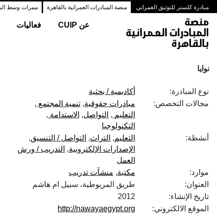
مبادرة كلستر للتوثيق العمراني
منصة المبادرات العمرانية بالقاهرة
ممرات وسط البلد
عن CUIP
فعاليات
نوايا
نوع المبادرة:
أكاديمية / بحثية
مجالات التخصص:
مبادرات حقوقية
تنمية المجتمع
التعليم
التواصل
الاستدامة
التكنولوجيا
أنشطة:
التعليم
التراث
التواصل / التنسيق
الإصدارات الإلكترونية
التدريب / ورش
العمل
موارد:
مكتبة
منشآت تدريب
العنوان:
طريق المريوطية، سبيل ام هاشم
تاريخ الإنشاء:
2012
الموقع الالكتروني:
http://nawayaegypt.org