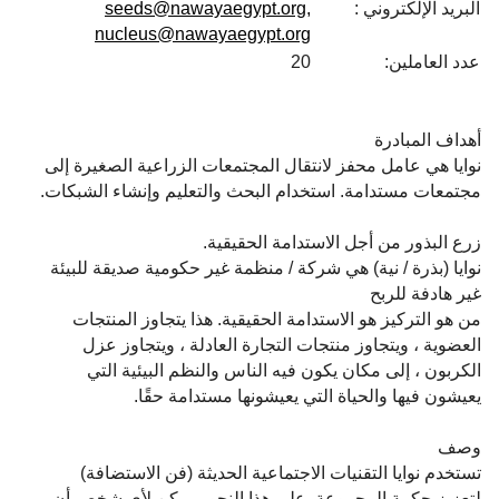
البريد الإلكتروني :
seeds@nawayaegypt.org,
nucleus@nawayaegypt.org
عدد العاملين:
20
أهداف المبادرة
نوايا هي عامل محفز لانتقال المجتمعات الزراعية الصغيرة إلى
مجتمعات مستدامة. استخدام البحث والتعليم وإنشاء الشبكات.
زرع البذور من أجل الاستدامة الحقيقية.
نوايا (بذرة / نية) هي شركة / منظمة غير حكومية صديقة للبيئة
غير هادفة للربح
من هو التركيز هو الاستدامة الحقيقية. هذا يتجاوز المنتجات
العضوية ، ويتجاوز منتجات التجارة العادلة ، ويتجاوز عزل
الكربون ، إلى مكان يكون فيه الناس والنظم البيئية التي
يعيشون فيها والحياة التي يعيشونها مستدامة حقًا.
وصف
تستخدم نوايا التقنيات الاجتماعية الحديثة (فن الاستضافة)
لتعزيز حكمة المجموعة. على هذا النحو ، يمكن لأي شخص أن