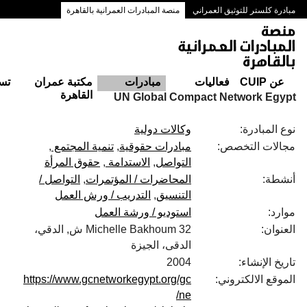
مبادرة كلستر للتوثيق العمراني
منصة المبادرات العمرانية بالقاهرة
ممرات وسط البلد بالقاهرة
عن CUIP
فعاليات
مبادرات
مكتبة عمران
تس
القاهرة
UN Global Compact Network Egypt
نوع المبادرة:
وكالات دولية
مجالات التخصص:
مبادرات حقوقية
تنمية المجتمع
التواصل
الاستدامة
حقوق المرأة
أنشطة:
المحاضرات / المؤتمرات
التواصل /
التنسيق
التدريب / ورش العمل
موارد:
استوديو / ورشة العمل
العنوان:
32 Michelle Bakhoum ش, الدقي،
الدقى، الجيزة
تاريخ الإنشاء:
2004
الموقع الالكتروني:
https://www.gcnetworkegypt.org/gc
ne/