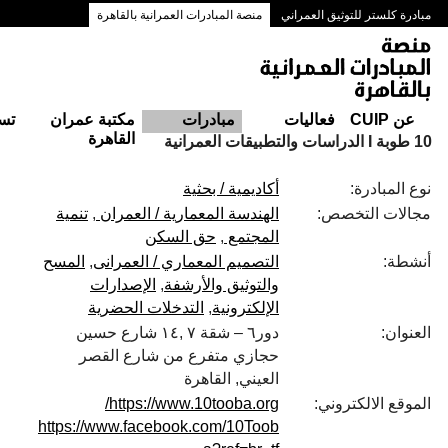
مبادرة كلستر للتوثيق العمراني
منصة المبادرات العمرانية بالقاهرة
ممرات وسط البلد بالقاهرة
عن CUIP
فعاليات
مبادرات
مكتبة عمران
تس
القاهرة
10 طوبة I الدراسات والتطبيقات العمرانية
نوع المبادرة:
أكاديمية / بحثية
مجالات التخصص:
الهندسة المعمارية / العمران
تنمية
المجتمع
حق السكن
أنشطة:
التصميم المعماري / العمرانى
المسح
والتوثيق والأرشفة
الإصدارات
الإلكترونية
التدخلات الحضرية
العنوان:
دور٦ – شقة ٧ ,١٤ شارع حسين
حجازي متفرع من شارع القصر
العيني, القاهرة
الموقع الالكتروني:
https://www.10tooba.org/
https://www.facebook.com/10Toob