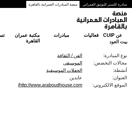
مبادرة كلستر للتوثيق العمراني
منصة المبادرات العمرانية بالقاهرة
ممرات وسط البلد بالقاهرة
عن CUIP
فعاليات
مبادرات
مكتبة عمران
تس
القاهرة
بيت العود
نوع المبادرة:
الفن / الثقافة
مجالات التخصص:
الموسيقى
أنشطة:
الحفلات الموسيقية
العنوان:
عابدين
الموقع الالكتروني:
http://www.araboudhouse.com/