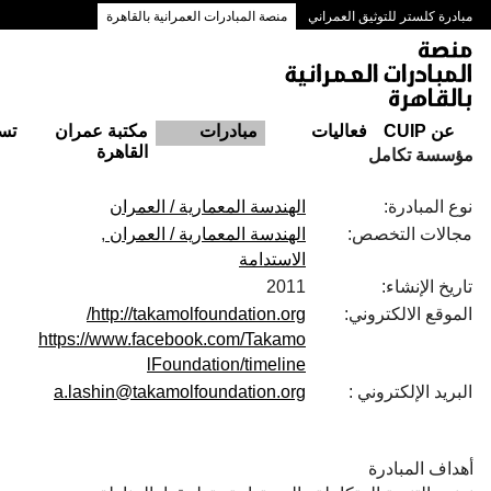
مبادرة كلستر للتوثيق العمراني
منصة المبادرات العمرانية بالقاهرة
ممرات وسط البلد بالقاهرة
عن CUIP
فعاليات
مبادرات
مكتبة عمران
تس
القاهرة
مؤسسة تكامل
نوع المبادرة:
الهندسة المعمارية / العمران
مجالات التخصص:
الهندسة المعمارية / العمران
الاستدامة
تاريخ الإنشاء:
2011
الموقع الالكتروني:
http://takamolfoundation.org/
https://www.facebook.com/Takamo
lFoundation/timeline
البريد الإلكتروني :
a.lashin@takamolfoundation.org
أهداف المبادرة