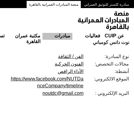
مبادرة كلستر للتوثيق العمراني
منصة المبادرات العمرانية بالقاهرة
ممرات وسط البلد بالقاهرة
عن CUIP
فعاليات
مبادرات
مكتبة عمران
تس
القاهرة
نوت دانس كومباني
نوع المبادرة:
الفن / الثقافة
مجالات التخصص:
الفنون الحركية
أنشطة:
الأداء الراقص
الموقع الالكتروني:
https://www.facebook.com/NUTDa
nceCompany/timeline
البريد الإلكتروني :
noutdc@gmail.com