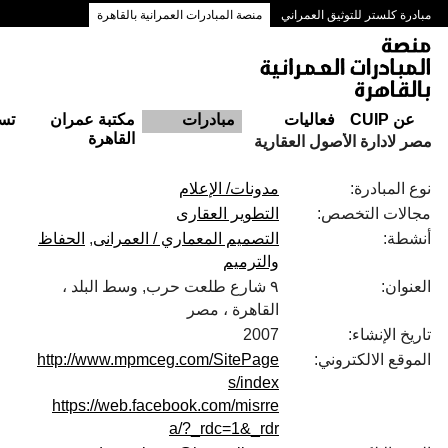
مبادرة كلستر للتوثيق العمراني
منصة المبادرات العمرانية بالقاهرة
ممرات وسط البلد بالقاهرة
عن CUIP
فعاليات
مبادرات
مكتبة عمران
تس
القاهرة
مصر لادارة الأصول العقارية
نوع المبادرة:
مدونات/ الإعلام
مجالات التخصص:
التطوير العقارى
أنشطة:
التصميم المعماري / العمرانى
الحفاظ
والترميم
العنوان:
٩ شارع طلعت حرب, وسط البلد ،
القاهرة ، مصر
تاريخ الإنشاء:
2007
الموقع الالكتروني:
http://www.mpmceg.com/SitePage
s/index
https://web.facebook.com/misrre
a/?_rdc=1&_rdr