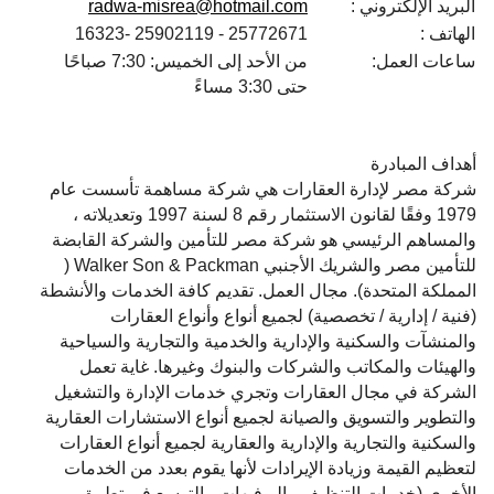
البريد الإلكتروني :
radwa-misrea@hotmail.com
الهاتف :
25772671 - 25902119 -16323
ساعات العمل:
من الأحد إلى الخميس: 7:30 صباحًا
حتى 3:30 مساءً
أهداف المبادرة
شركة مصر لإدارة العقارات هي شركة مساهمة تأسست عام
1979 وفقًا لقانون الاستثمار رقم 8 لسنة 1997 وتعديلاته ،
والمساهم الرئيسي هو شركة مصر للتأمين والشركة القابضة
للتأمين مصر والشريك الأجنبي Walker Son & Packman (
المملكة المتحدة). مجال العمل. تقديم كافة الخدمات والأنشطة
(فنية / إدارية / تخصصية) لجميع أنواع وأنواع العقارات
والمنشآت والسكنية والإدارية والخدمية والتجارية والسياحية
والهيئات والمكاتب والشركات والبنوك وغيرها. غاية تعمل
الشركة في مجال العقارات وتجري خدمات الإدارة والتشغيل
والتطوير والتسويق والصيانة لجميع أنواع الاستشارات العقارية
والسكنية والتجارية والإدارية والعقارية لجميع أنواع العقارات
لتعظيم القيمة وزيادة الإيرادات لأنها يقوم بعدد من الخدمات
الأخرى (خدمات التنظيف - البوفيهات - التوسع في تطبيق