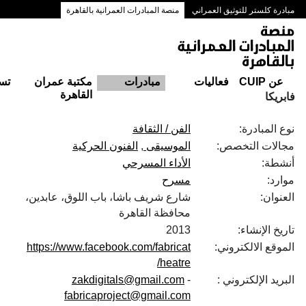
مبادرة كلستر للتوثيق العمراني
منصة المبادرات العمرانية بالقاهرة
ممرات وسط البلد بالقاهرة
عن CUIP
فعاليات
مبادرات
مكتبة عمران
تس
القاهرة
فابريكا
نوع المبادرة:
الفن / الثقافة
مجالات التخصص:
الموسيقى
الفنون الحركية
أنشطة:
الأداء المسرحي
موارد:
مسرح
العنوان:
شارع شريف باشا، باب اللوق، عابدين،
محافظة القاهرة‬
تاريخ الإنشاء:
2013
الموقع الالكتروني:
https://www.facebook.com/fabricat
heatre/
البريد الإلكتروني :
-
zakdigitals@gmail.com
fabricaproject@gmail.com