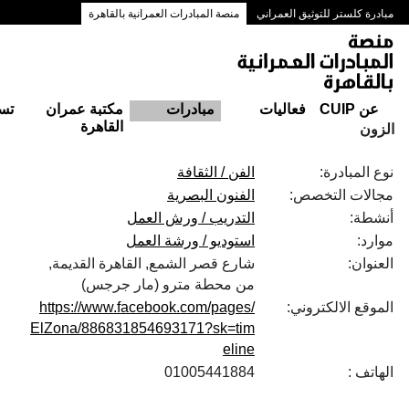
مبادرة كلستر للتوثيق العمراني
منصة المبادرات العمرانية بالقاهرة
ممرات وسط البلد بالقاهرة
عن CUIP
فعاليات
مبادرات
مكتبة عمران
تس
القاهرة
الزون
نوع المبادرة:
الفن / الثقافة
مجالات التخصص:
الفنون البصرية
أنشطة:
التدريب / ورش العمل
موارد:
استوديو / ورشة العمل
العنوان:
شارع قصر الشمع, القاهرة القديمة,
من محطة مترو (مار جرجس)
الموقع الالكتروني:
https://www.facebook.com/pages/
ElZona/886831854693171?sk=tim
eline
الهاتف :
01005441884