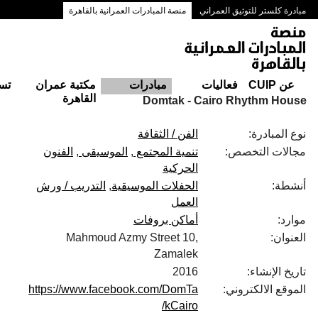
مبادرة كلستر للتوثيق العمراني
منصة المبادرات العمرانية بالقاهرة
ممرات وسط البلد بالقاهرة
عن CUIP
فعاليات
مبادرات
مكتبة عمران
تس
القاهرة
Domtak - Cairo Rhythm House
نوع المبادرة:
الفن / الثقافة
مجالات التخصص:
تنمية المجتمع
الموسيقى
الفنون
الحركية
أنشطة:
الحفلات الموسيقية
التدريب / ورش
العمل
موارد:
أماكن بروفات
العنوان:
Mahmoud Azmy Street 10,
Zamalek
تاريخ الإنشاء:
2016
الموقع الالكتروني:
https://www.facebook.com/DomTa
kCairo/