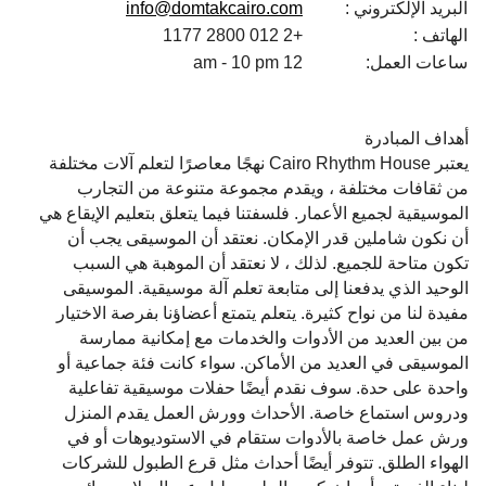
البريد الإلكتروني :
info@domtakcairo.com
الهاتف :
+2 012 2800 1177
ساعات العمل:
12 am - 10 pm
أهداف المبادرة
يعتبر Cairo Rhythm House نهجًا معاصرًا لتعلم آلات مختلفة
من ثقافات مختلفة ، ويقدم مجموعة متنوعة من التجارب
الموسيقية لجميع الأعمار. فلسفتنا فيما يتعلق بتعليم الإيقاع هي
أن نكون شاملين قدر الإمكان. نعتقد أن الموسيقى يجب أن
تكون متاحة للجميع. لذلك ، لا نعتقد أن الموهبة هي السبب
الوحيد الذي يدفعنا إلى متابعة تعلم آلة موسيقية. الموسيقى
مفيدة لنا من نواح كثيرة. يتعلم يتمتع أعضاؤنا بفرصة الاختيار
من بين العديد من الأدوات والخدمات مع إمكانية ممارسة
الموسيقى في العديد من الأماكن. سواء كانت فئة جماعية أو
واحدة على حدة. سوف نقدم أيضًا حفلات موسيقية تفاعلية
ودروس استماع خاصة. الأحداث وورش العمل يقدم المنزل
ورش عمل خاصة بالأدوات ستقام في الاستوديوهات أو في
الهواء الطلق. تتوفر أيضًا أحداث مثل قرع الطبول للشركات