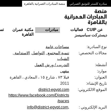
مبادرة كلستر للتوثيق العمراني
منصة المبادرات العمرانية بالقاهرة
ممرات وسط البلد بالقاهرة
عن CUIP
فعاليات
مبادرات
مكتبة عمران
تس
القاهرة
ديستركت سباسيسز
نوع المبادرة:
مساحات عامة
مجالات التخصص:
تنمية المجتمع
التواصل
الاستدامة
الشباب
أنشطة:
التدريب / ورش العمل
موارد:
مقهى
العنوان:
فيلا ٧٣ ، شارع ١٥ ، المعادي ، القاهرة
تاريخ الإنشاء:
2011
الموقع الالكتروني:
district-egypt.com
https://www.facebook.com/Districts
paces/
البريد الإلكتروني :
info@district-egypt.com,