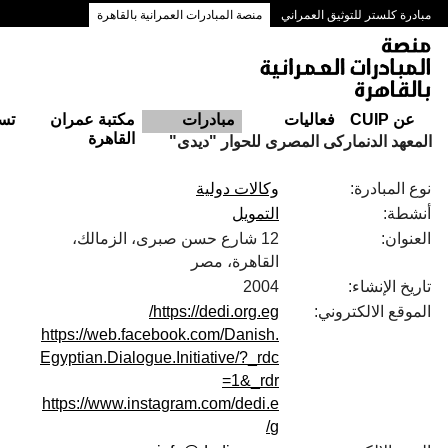
مبادرة كلستر للتوثيق العمراني
منصة المبادرات العمرانية بالقاهرة
ممرات وسط البلد بالقاهرة
عن CUIP
فعاليات
مبادرات
مكتبة عمران
تس
القاهرة
المعهد الدنماركى المصرى للحوار "ديدى"
نوع المبادرة:
وكالات دولية
أنشطة:
التمويل
العنوان:
12 شارع حسن صبرى، الزمالك،
القاهرة، مصر
تاريخ الإنشاء:
2004
الموقع الالكتروني:
https://dedi.org.eg/
https://web.facebook.com/Danish.
Egyptian.Dialogue.Initiative/?_rdc
=1&_rdr
https://www.instagram.com/dedi.e
g/