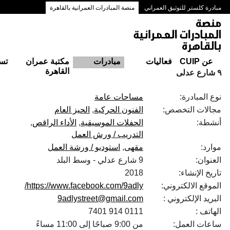
مبادرة كلستر للتوثيق العمراني
منصة المبادرات العمرانية بالقاهرة
ممرات وسط البلد بالقاهرة
عن CUIP
فعاليات
مبادرات
مكتبة عمران
تس
القاهرة
٩ شارع عدلى
نوع المبادرة:
مساحات عامة
مجالات التخصص:
الفنون الحركية
الحيز العام
أنشطة:
الحفلات الموسيقية
الأداء الراقص
التدريب / ورش العمل
موارد:
مقهى
استوديو / ورشة العمل
العنوان:
9 شارع عدلي - وسط البلد‎
تاريخ الإنشاء:
2018
الموقع الالكتروني:
https://www.facebook.com/9adly/
البريد الإلكتروني :
9adlystreet@gmail.com
الهاتف :
0111 914 7401
ساعات العمل:
من 9:00 صباحًا إلى 11:00 مساءً