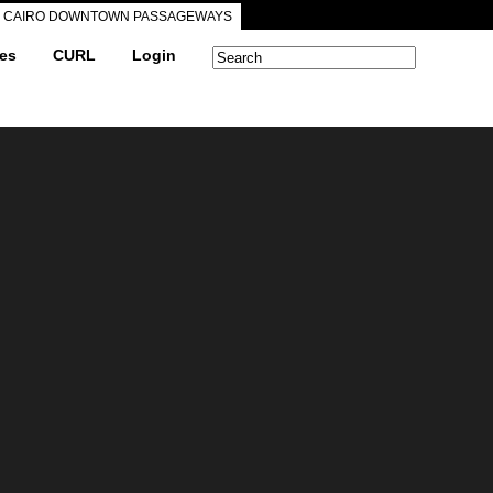
CAIRO DOWNTOWN PASSAGEWAYS
ves
CURL
Login
Search form
Search