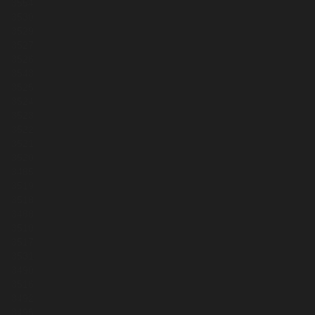
3554
3530
3529
3527
3526
3543
3525
3524
3523
3522
3521
3520
3485
3519
3518
3488
3510
3517
3531
3490
3516
3492
3495