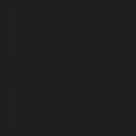
3933
3927
3884
3868
3940
3889
3937
3941
3875
3856
3859
3639
3638
3603
3604
3583
3582
3581
3561
3560
3558
3556