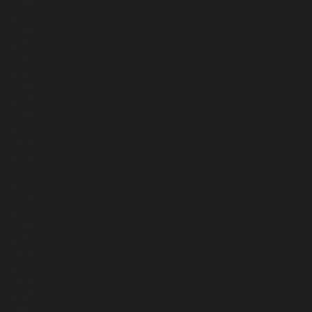
2200
2191
2188
2189
2141
2024
2100
2148
2144
2103
2025
2102
2121
2091
2115
2116
2109
2050
2023
2061
2070
2028
2037