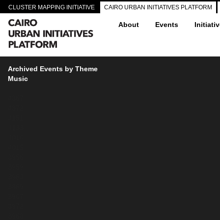
CLUSTER MAPPING INITIATIVE
CAIRO URBAN INITIATIVES PLATFORM
About
Events
Initiati
Archived Events by Theme
Music
4367
4372
4151
4133
4016
4015
3956
3959
3964
3869
3967
3972
3968