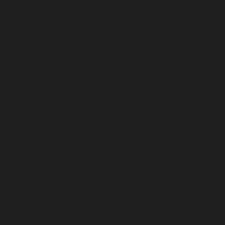
3496
3499
3500
3432
3426
3380
3429
3424
3410
3389
3371
3353
3356
3307
3288
3355
3309
3290
3278
3258
3274
3261